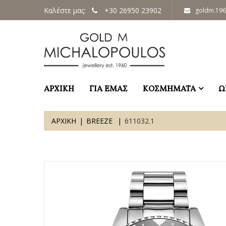
Καλέστε μας:
+30 26950 23902
goldm.19
ΑΡΧΙΚΗ
ΓΙΑ ΕΜΑΣ
ΚΟΣΜΗΜΑΤΑ
Ω
ΑΡΧΙΚΗ
BREEZE
611032.1